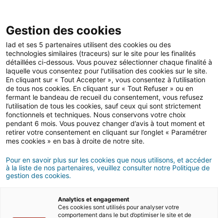
Gestion des cookies
Iad et ses 5 partenaires utilisent des cookies ou des
technologies similaires (traceurs) sur le site pour les finalités
Interested in buying a
détaillées ci-dessous. Vous pouvez sélectionner chaque finalité à
property in Dubaï ? Our
laquelle vous consentez pour l'utilisation des cookies sur le site.
experts are here to help !
En cliquant sur « Tout Accepter », vous consentez à l’utilisation
de tous nos cookies. En cliquant sur « Tout Refuser » ou en
Whether you already have defined your project or
fermant le bandeau de recueil du consentement, vous refusez
being just curious, our local
iad
Overseas
consultants* will guide you throughout all the
l’utilisation de tous les cookies, sauf ceux qui sont strictement
steps of your buying journey in
Dubaï.
fonctionnels et techniques. Nous conservons votre choix
pendant 6 mois. Vous pouvez changer d’avis à tout moment et
Name *
retirer votre consentement en cliquant sur l’onglet « Paramétrer
mes cookies » en bas à droite de notre site.
Pour en savoir plus sur les cookies que nous utilisons, et accéder
à la liste de nos partenaires, veuillez consulter notre Politique de
First name *
gestion des cookies.
Analytics et engagement
Ces cookies sont utilisés pour analyser votre
comportement dans le but d’optimiser le site et de