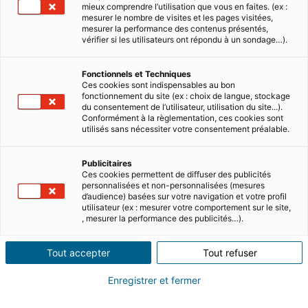
Email *
mieux comprendre l’utilisation que vous en faites. (ex :
mesurer le nombre de visites et les pages visitées,
mesurer la performance des contenus présentés,
vérifier si les utilisateurs ont répondu à un sondage…).
Country code *
Fonctionnels et Techniques
Ces cookies sont indispensables au bon
fonctionnement du site (ex : choix de langue, stockage
du consentement de l’utilisateur, utilisation du site...).
Conformément à la règlementation, ces cookies sont
utilisés sans nécessiter votre consentement préalable.
Phone number *
Publicitaires
Ces cookies permettent de diffuser des publicités
personnalisées et non-personnalisées (mesures
Tell us about your project ? *
d’audience) basées sur votre navigation et votre profil
utilisateur (ex : mesurer votre comportement sur le site,
Retirement
, mesurer la performance des publicités…).
Main residence
Secondary residence
Tout accepter
Tout refuser
Investment
The data you provide is processed by I@D International as
Enregistrer et fermer
the data controller for the purpose of processing your
request and putting you in touch with an I@D consultant.
You have the right to access, rectify, oppose, delete, limit